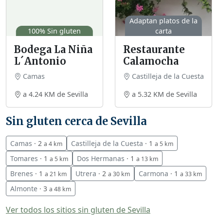
Adaptan platos de la
100% Sin gluten
carta
Bodega La Niña
Restaurante
L´Antonio
Calamocha
Camas
Castilleja de la Cuesta
a 4.24 KM de Sevilla
a 5.32 KM de Sevilla
Sin gluten cerca de Sevilla
Camas
· 2
Castilleja de la Cuesta
· 1
a 4 km
a 5 km
Tomares
· 1
Dos Hermanas
· 1
a 5 km
a 13 km
Brenes
· 1
Utrera
· 2
Carmona
· 1
a 21 km
a 30 km
a 33 km
Almonte
· 3
a 48 km
Ver todos los sitios sin gluten de Sevilla